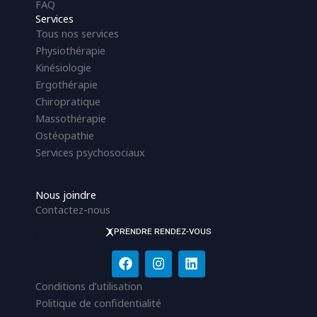
FAQ
Services
Tous nos services
Physiothérapie
Kinésiologie
Ergothérapie
Chiropratique
Massothérapie
Ostéopathie
Services psychosociaux
Nous joindre
Contactez-nous
PRENDRE RENDEZ-VOUS
F
I
L
a
n
i
c
s
n
Conditions d’utilisation
e
t
k
Politique de confidentialité
b
a
e