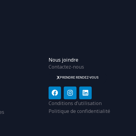
Nous joindre
Contactez-nous
PRENDRE RENDEZ-VOUS
F
I
L
a
n
i
c
s
n
Conditions d’utilisation
e
t
k
Politique de confidentialité
es
b
a
e
o
g
d
o
r
i
k
a
n