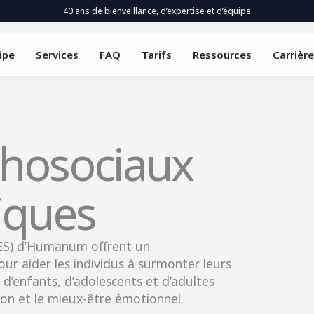
40 ans de bienveillance, d’expertise et d’équipe
ipe
Services
FAQ
Tarifs
Ressources
Carrière
chosociaux
iques
S) d’
Humanum
offrent un
r aider les individus à surmonter leurs
 d’enfants, d’adolescents et d’adultes
on et le mieux-être émotionnel.