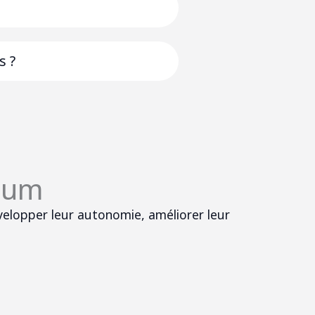
s ?
num
velopper leur autonomie, améliorer leur