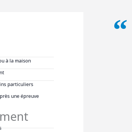
Une cli
 ou à la maison
nt
ns particuliers
après une épreuve
ement
s