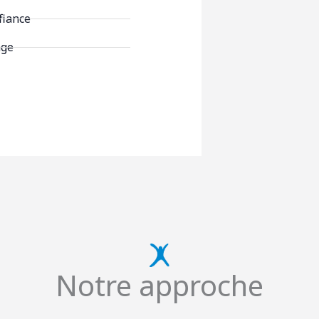
fiance
age
Notre approche